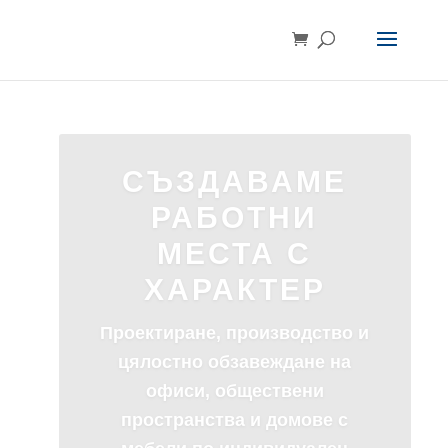
Офис Тера
ЕООД
Вашият комфорт е наш
приоритет!