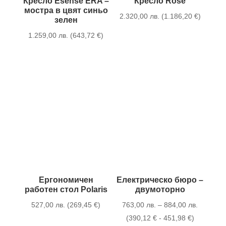
Кресло Esense ERA –
Кресло Rose
мостра в цвят синьо
2.320,00
лв.
(
1.186,20
€
)
зелен
1.259,00
лв.
(
643,72
€
)
Ергономичен
Електрическо бюро –
работен стол Polaris
двумоторно
Price
527,00
лв.
(
269,45
€
)
763,00
лв.
–
884,00
лв.
range:
(
390,12
€
-
451,98
€
)