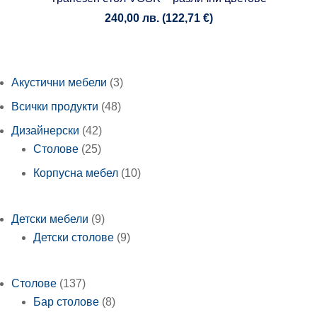
240,00
лв.
(
122,71
€
)
3
Акустични мебели
3
продукта
48
Всички продукти
48
продукта
42
Дизайнерски
42
25
продукта
Столове
25
продукта
10
Корпусна мебел
10
продукта
9
Детски мебели
9
продукта
9
Детски столове
9
продукта
137
Столове
137
продукта
8
Бар столове
8