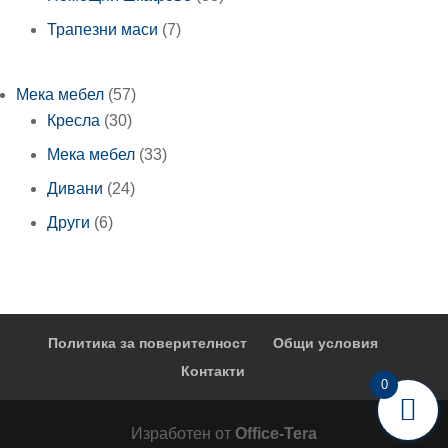
продукта
7
Трапезни маси
7
продукта
57
Мека мебел
57
30
продукта
Кресла
30
продукта
33
Мека мебел
33
продукта
24
Дивани
24
продукта
6
Други
6
продукта
Политика за поверителност
Общи условия
Контакти
0
Изработен от
Office-Tera