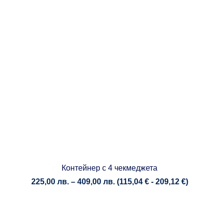
Контейнер с 4 чекмеджета
Price
225,00
лв.
–
409,00
лв.
(
115,04
€
-
209,12
€
)
range:
225,00 лв.
through