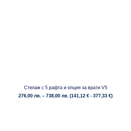
Стелаж с 5 рафта и опция за врати V5
Price
276,00
лв.
–
738,00
лв.
(
141,12
€
-
377,33
€
)
range:
276,00 лв.
through
738,00 лв.