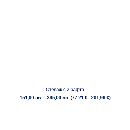
Стелаж с 2 рафта
Price
151,00
лв.
–
395,00
лв.
(
77,21
€
-
201,96
€
)
range:
151,00 лв.
through
395,00 лв.