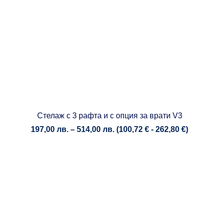
Стелаж с 3 рафта и с опция за врати V3
Price
197,00
лв.
–
514,00
лв.
(
100,72
€
-
262,80
€
)
range:
197,00 лв.
through
514,00 лв.