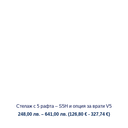
Стелаж с 5 рафта – S5H и опция за врати V5
Price
248,00
лв.
–
641,00
лв.
(
126,80
€
-
327,74
€
)
range:
248,00 лв.