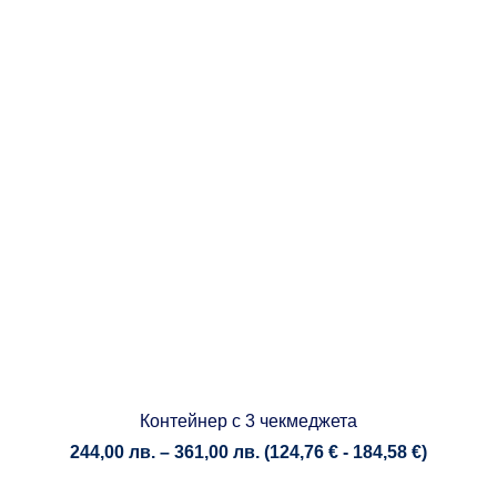
Контейнер с 3 чекмеджета
Price
244,00
лв.
–
361,00
лв.
(
124,76
€
-
184,58
€
)
range: