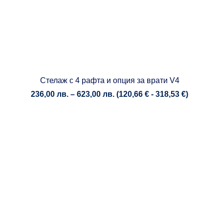
Стелаж с 4 рафта и опция за врати V4
Price
236,00
лв.
–
623,00
лв.
(
120,66
€
-
318,53
€
)
range:
236,00 лв.
through
623,00 лв.