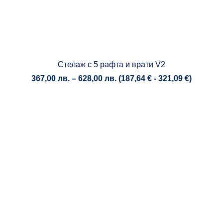
Стелаж с 5 рафта и врати V2
Price
367,00
лв.
–
628,00
лв.
(
187,64
€
-
321,09
€
)
range:
367,00 лв.
through
628,00 лв.