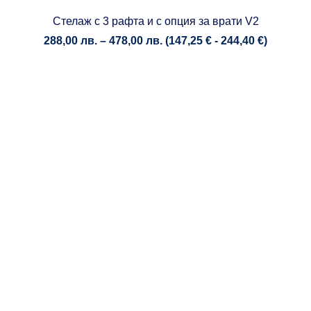
Стелаж с 3 рафта и с опция за врати V2
Price
288,00
лв.
–
478,00
лв.
(
147,25
€
-
244,40
€
)
range:
288,00 лв.
through
478,00 лв.