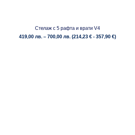
Стелаж с 5 рафта и врати V4
Price
419,00
лв.
–
700,00
лв.
(
214,23
€
-
357,90
€
)
range:
419,00 лв.
through
700,00 лв.