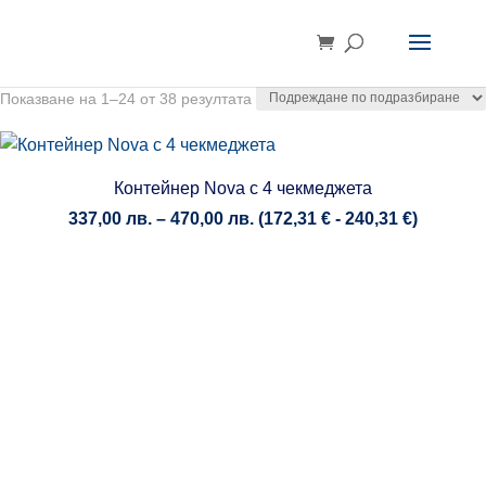
Показване на 1–24 от 38 резултата
Контейнер Nova с 4 чекмеджета
Price
337,00
лв.
–
470,00
лв.
(
172,31
€
-
240,31
€
)
range:
337,00 лв.
through
470,00 лв.