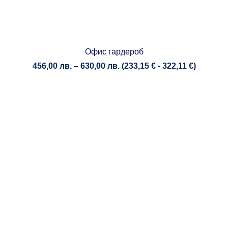
Офис гардероб
Price
456,00
лв.
–
630,00
лв.
(
233,15
€
-
322,11
€
)
range:
456,00 лв.
through
630,00 лв.