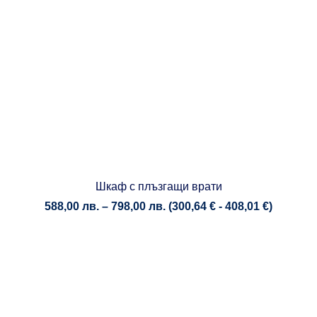
Шкаф с плъзгащи врати
Price
588,00
лв.
–
798,00
лв.
(
300,64
€
-
408,01
€
)
range:
588,00 лв.
through
798,00 лв.