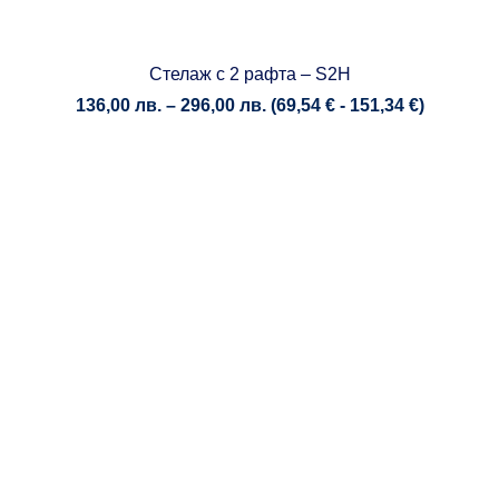
Стелаж с 2 рафта – S2H
Price
136,00
лв.
–
296,00
лв.
(
69,54
€
-
151,34
€
)
range:
136,00 лв.
through
296,00 лв.