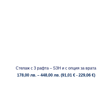
Стелаж с 3 рафта – S3H и с опция за вратa
Price
178,00
лв.
–
448,00
лв.
(
91,01
€
-
229,06
€
)
range:
178,00 лв.
through
448,00 лв.