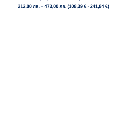
Price
212,00
лв.
–
473,00
лв.
(
108,39
€
-
241,84
€
)
range:
212,00 лв.
through
473,00 лв.