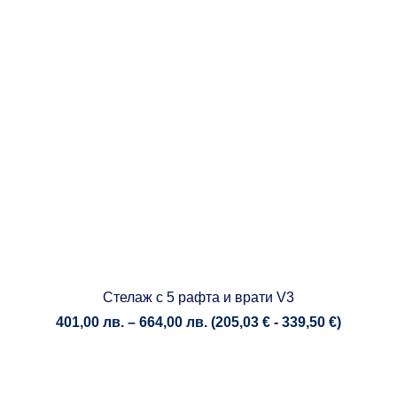
Стелаж с 5 рафта и врати V3
Price
401,00
лв.
–
664,00
лв.
(
205,03
€
-
339,50
€
)
range:
401,00 лв.
through
664,00 лв.