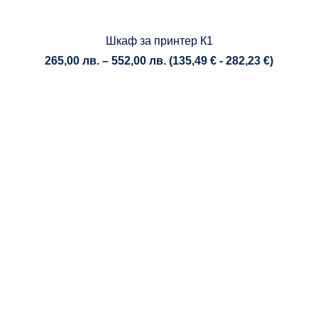
Шкаф за принтер К1
Price
265,00
лв.
–
552,00
лв.
(
135,49
€
-
282,23
€
)
range:
265,00 лв.
through
552,00 лв.