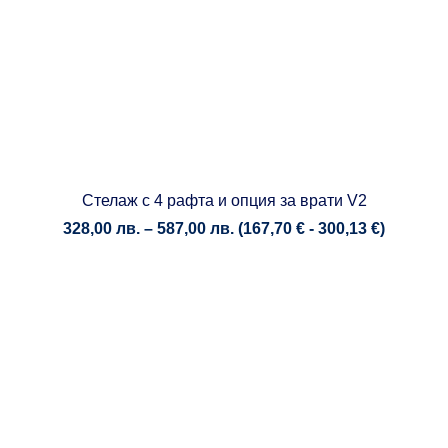
Стелаж с 4 рафта и опция за врати V2
Price
328,00
лв.
–
587,00
лв.
(
167,70
€
-
300,13
€
)
range:
328,00 лв.
through
587,00 лв.