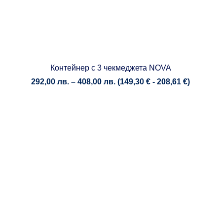
Контейнер с 3 чекмеджета NOVA
Price
292,00
лв.
–
408,00
лв.
(
149,30
€
-
208,61
€
)
range:
292,00 лв.
through
408,00 лв.