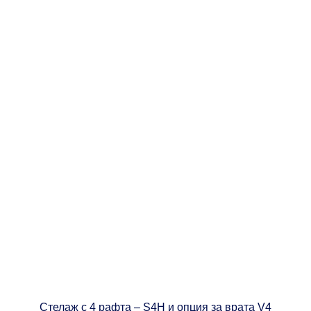
Стелаж с 4 рафта – S4H и опция за врата V4